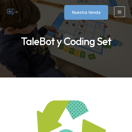
Skip
to
Nuestra tienda
Main
content
Men
TaleBot y Coding Set