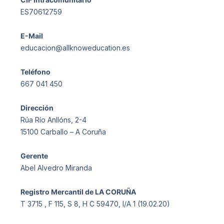
ES70612759
E-Mail
educacion@allknoweducation.es
Teléfono
667 041 450
Dirección
Rúa Río Anllóns, 2-4
15100 Carballo – A Coruña
Gerente
Abel Alvedro Miranda
Registro Mercantil de LA CORUÑA
T 3715 , F 115, S 8, H C 59470, I/A 1 (19.02.20)