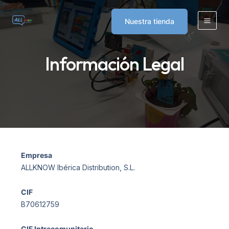
Skip
to
Nuestra tienda
Main
content
Men
Información Legal
Empresa
ALLKNOW Ibérica Distribution, S.L.
CIF
B70612759
CIF Intracomunitario